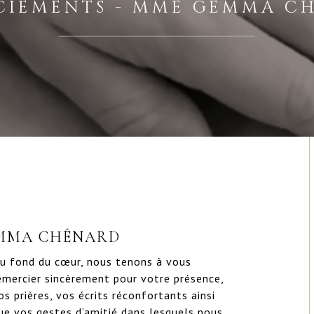
CIEMENTS - MME GEMMA C
EMMA CHÉNARD
u fond du cœur, nous tenons à vous 
emercier sincèrement pour votre présence, 
os prières, vos écrits réconfortants ainsi 
ue vos gestes d’amitié dans lesquels nous 