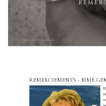
REMER
REMERCIEMENTS - MME G
D
r
v
q