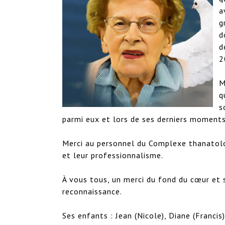
a
g
d
d
2
M
q
s
parmi eux et lors de ses derniers moments.
Merci au personnel du Complexe thanatolog
et leur professionnalisme. 

À vous tous, un merci du fond du cœur et 
reconnaissance.

Ses enfants : Jean (Nicole), Diane (Francis)